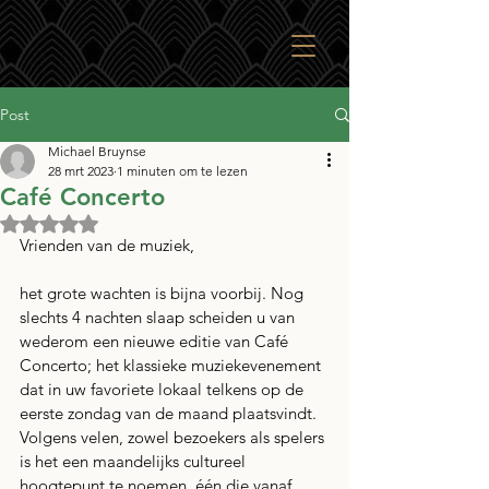
Post
Michael Bruynse
28 mrt 2023
1 minuten om te lezen
Café Concerto
Beoordeeld met NaN uit 5 sterren.
Vrienden van de muziek,
het grote wachten is bijna voorbij. Nog 
slechts 4 nachten slaap scheiden u van 
wederom een nieuwe editie van Café 
Concerto; het klassieke muziekevenement 
dat in uw favoriete lokaal telkens op de 
eerste zondag van de maand plaatsvindt. 
Volgens velen, zowel bezoekers als spelers 
is het een maandelijks cultureel 
hoogtepunt te noemen, één die vanaf 