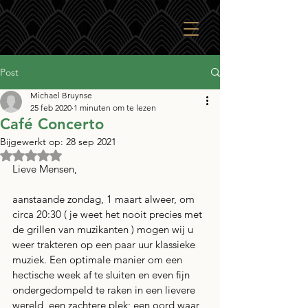
Post
Michael Bruynse
25 feb 2020
1 minuten om te lezen
Café Concerto
Bijgewerkt op:
28 sep 2021
Beoordeeld met NaN uit 5 sterren.
Lieve Mensen, 
aanstaande zondag, 1 maart alweer, om 
circa 20:30 ( je weet het nooit precies met 
de grillen van muzikanten ) mogen wij u 
weer trakteren op een paar uur klassieke 
muziek. Een optimale manier om een 
hectische week af te sluiten en even fijn 
ondergedompeld te raken in een lievere 
wereld, een zachtere plek; een oord waar 