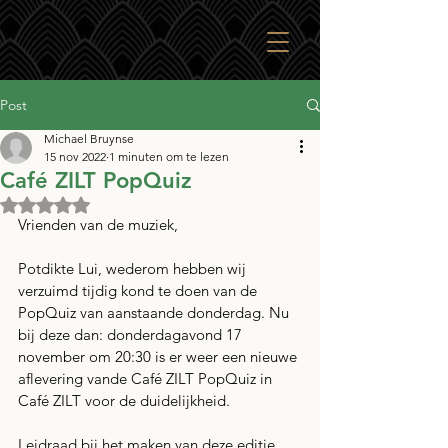
Post
Michael Bruynse
15 nov 2022
1 minuten om te lezen
Café ZILT PopQuiz
Beoordeeld met NaN uit 5 sterren.
Vrienden van de muziek,
Potdikte Lui, wederom hebben wij 
verzuimd tijdig kond te doen van de 
PopQuiz van aanstaande donderdag. Nu 
bij deze dan: donderdagavond 17 
november om 20:30 is er weer een nieuwe 
aflevering vande Café ZILT PopQuiz in 
Café ZILT voor de duidelijkheid.
Leidraad bij het maken van deze editie 