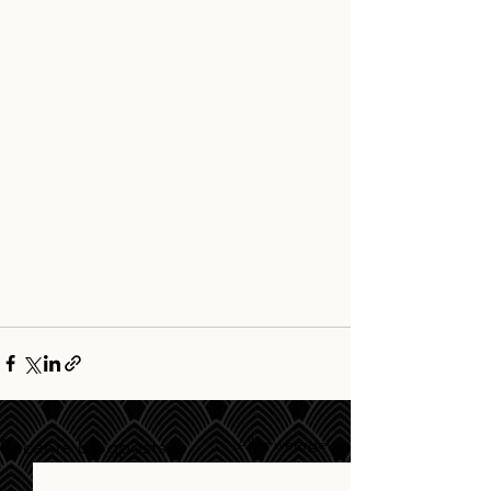
Alles weergeven
Recente blogposts