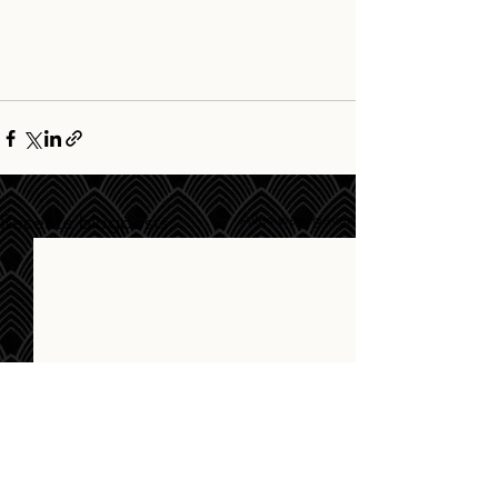
Alles weergeven
Recente blogposts