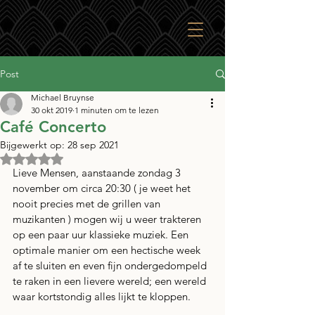
Post
Michael Bruynse
30 okt 2019
1 minuten om te lezen
Café Concerto
Bijgewerkt op:
28 sep 2021
Beoordeeld met NaN uit 5 sterren.
Lieve Mensen, aanstaande zondag 3 
november om circa 20:30 ( je weet het 
nooit precies met de grillen van 
muzikanten ) mogen wij u weer trakteren 
op een paar uur klassieke muziek. Een 
optimale manier om een hectische week 
af te sluiten en even fijn ondergedompeld 
te raken in een lievere wereld; een wereld 
waar kortstondig alles lijkt te kloppen.