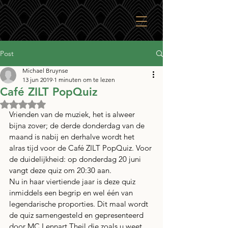
Post
Michael Bruynse
13 jun 2019
1 minuten om te lezen
Café ZILT PopQuiz
Beoordeeld met NaN uit 5 sterren.
Vrienden van de muziek, het is alweer 
bijna zover; de derde donderdag van de 
maand is nabij en derhalve wordt het 
alras tijd voor de Café ZILT PopQuiz. Voor 
de duidelijkheid: op donderdag 20 juni 
vangt deze quiz om 20:30 aan.
Nu in haar viertiende jaar is deze quiz 
inmiddels een begrip en wel één van 
legendarische proporties. Dit maal wordt 
de quiz samengesteld en gepresenteerd 
door MC Lennart Theil die zoals u weet 