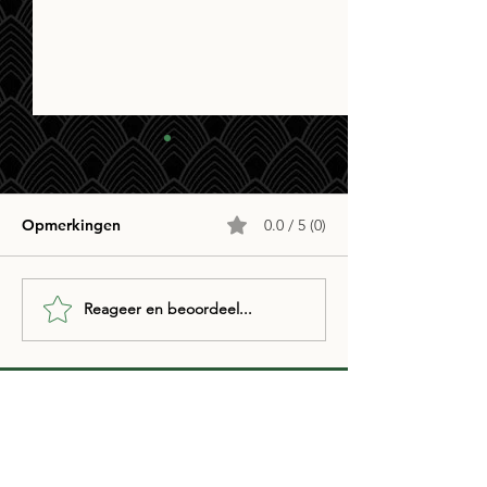
Opmerkingen
0.0 / 5 (0)
Café ZILT PopQuiz
Café ZILT PopQ
Reageer en beoordeel...
Café Zilt
Zeedijk 49