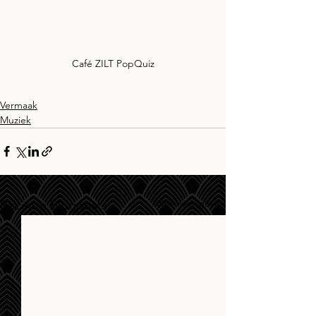
Café ZILT PopQuiz
Vermaak
Muziek
Alles weergeven
Recente blogposts