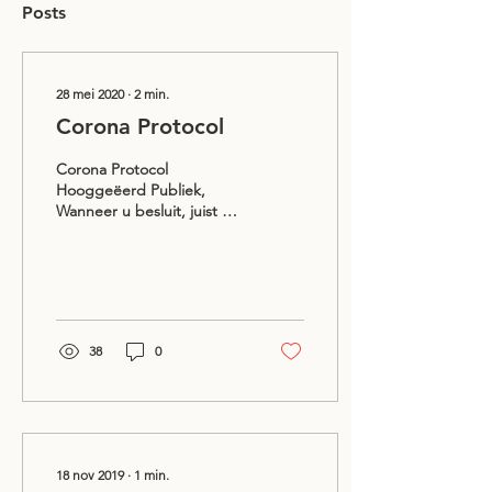
Posts
28 mei 2020
∙
2
min.
Corona Protocol
Corona Protocol
Hooggeëerd Publiek,
Wanneer u besluit, juist nu,
Café ZILT te bezoeken
treffen wij elkaar onder
zeer bijzondere...
38
0
18 nov 2019
∙
1
min.