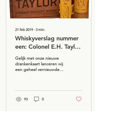
21 feb 2019
∙
3
min.
Whiskyverslag nummer
een: Colonel E.H. Taylor
Jr. en Balblair '99
Gelijk met onze nieuwe
drankenkaart lanceren wij
een geheel vernieuwde
website en om ons meteen
en geheel aan te sluiten bij
de meest...
93
0
Café Zilt