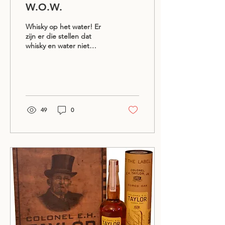
W.O.W.
Whisky op het water! Er
zijn er die stellen dat
whisky en water niet
samengaan; wij willen u
graag het tegendeel
bewijzen. In...
49
0