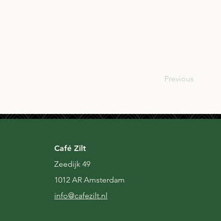
SCO
Previous
Café Zilt
Zeedijk 49
1012 AR Amsterdam
i
nfo@cafezilt.nl