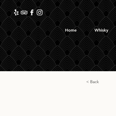
Home
Whisky
< Back
Mills