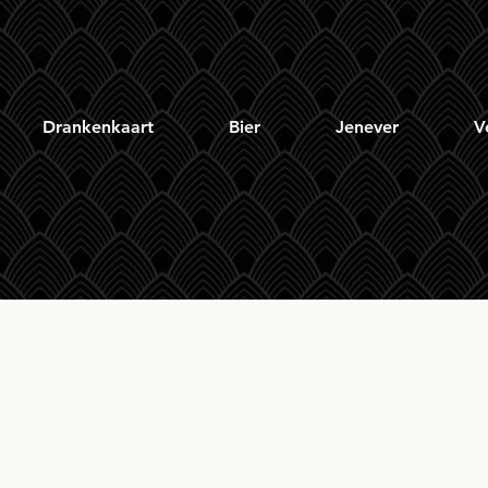
Drankenkaart
Bier
Jenever
V
tone Peated PX