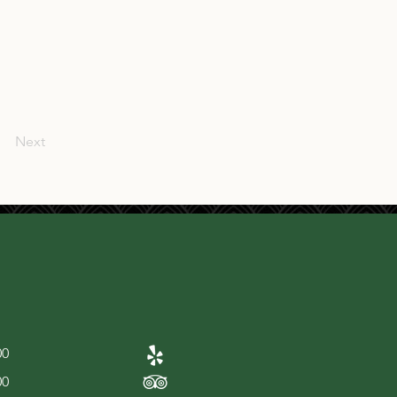
Next
00
00