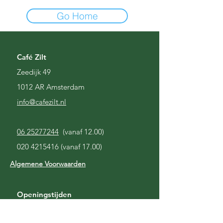
Go Home
Café Zilt
Zeedijk 49
1012 AR Amsterdam
i
nfo@cafezilt.nl
06 25277244
(vanaf 12.00)
020 4215416
(vanaf 17.00)
Algemene Voorwaarden
Openingstijden
Gesloten
Maandag