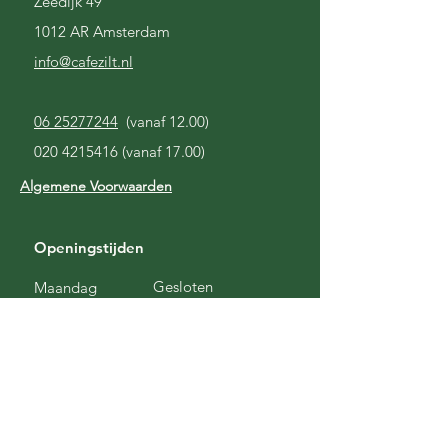
Zeedijk 49
1012 AR Amsterdam
i
nfo@cafezilt.nl
06 25277244
(vanaf 12.00)
020 4215416
(vanaf 17.00)
Algemene Voorwaarden
Openingstijden
Gesloten
Maandag
Gesloten
Dinsdag
17.00 - 03.00
Woensdag
17:00 - 03:00
Donderdag
17:00 - 03:00
Vrijdag
17.00 - 03.00
Zaterdag