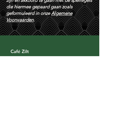
zijn en akkoord te gaan met de spelregels
die hiermee gepaard gaan zoals
geformuleerd in onze
Algemene
Voorwaarden
.
Café Zilt
Zeedijk 49
1012 AR Amsterdam
i
nfo@cafezilt.nl
06 25277244
(vanaf 12.00)
020 4215416
(vanaf 17.00)
Algemene Voorwaarden
Openingstijden