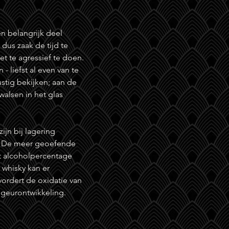
n belangrijk deel
dus zaak de tijd te
t te agressief te doen.
 liefst al even van te
stig bekijken; aan de
walsen in het glas
zijn bij lagering
at? De meer geoefende
et alcoholpercentage
 whisky kan er
vordert de oxidatie van
 geurontwikkeling.