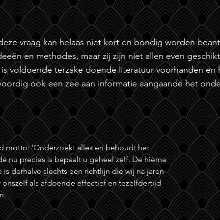
eze vraag kan helaas niet kort en bondig worden bean
deeën en methodes, maar zij zijn niet allen even geschik
r is voldoende terzake doende literatuur voorhanden en h
oordig ook een zee aan informatie aangaande het ond
d motto: ‘Onderzoekt alles en behoudt het
e nu precies is bepaalt u geheel zelf. De hierna
 derhalve slechts een richtlijn die wij na jaren
onszelf als afdoende effectief en tezelfdertijd
n.