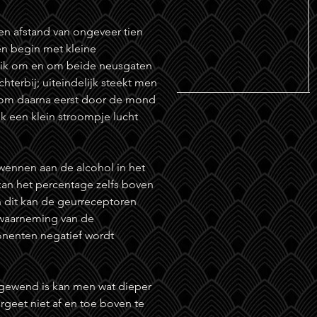
en afstand van ongeveer tien
en begin met kleine
ruik om en om beide neusgaten
hterbij; uiteindelijk steekt men
s om daarna eerst door de mond
jk een klein stroompje lucht
wennen aan de alcohol in het
s kan het percentage zelfs boven
 dit kan de geurreceptoren
waarneming van de
nenten negatief wordt
gewend is kan men wat dieper
geet niet af en toe boven te