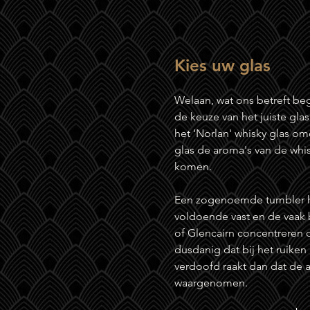
Kies uw glas
Welaan, wat ons betreft be
de keuze van het juiste glas
het ‘Norlan' whisky glas om
glas de aroma's van de whisk
komen.
Een zogenoemde tumbler h
voldoende vast en de vaak b
of Glencairn concentreren
dusdanig dat bij het ruiken
verdoofd raakt dan dat de 
waargenomen.