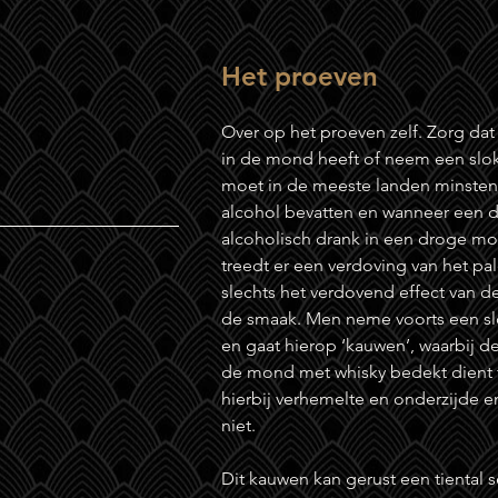
Het proeven
Over op het proeven zelf. Zorg da
in de mond heeft of neem een slok
moet in de meeste landen minstens
alcohol bevatten en wanneer een d
alcoholisch drank in een droge m
treedt er een verdoving van het p
slechts het verdovend effect van de
de smaak. Men neme voorts een slo
en gaat hierop ‘kauwen’, waarbij d
de mond met whisky bedekt dient 
hierbij verhemelte en onderzijde e
niet.
Dit kauwen kan gerust een tiental 