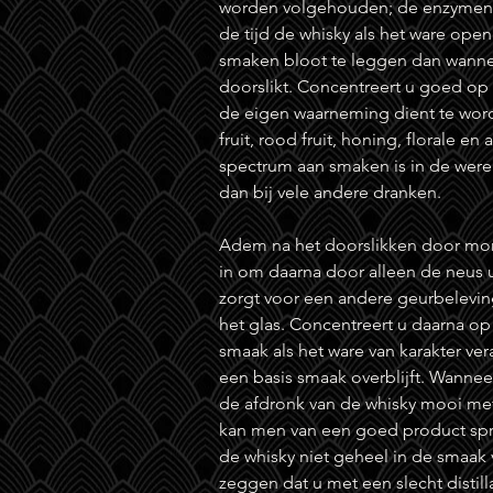
worden volgehouden; de enzymen i
de tijd de whisky als het ware op
smaken bloot te leggen dan wanne
doorslikt. Concentreert u goed op 
de eigen waarneming dient te wor
fruit, rood fruit, honing, florale en
spectrum aan smaken is in de were
dan bij vele andere dranken.
Adem na het doorslikken door mon
in om daarna door alleen de neus u
zorgt voor een andere geurbeleving
het glas. Concentreert u daarna op
smaak als het ware van karakter vera
een basis smaak overblijft. Wanne
de afdronk van de whisky mooi met 
kan men van een goed product spre
de whisky niet geheel in de smaak va
zeggen dat u met een slecht distill