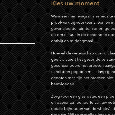
Kies uw moment
Wanneer men enigszins serieus te 
proefwerk bij voorkeur alléén en i
geventileerde ruimte. Sommige be
dit om elf uur in de ochtend te doe
ontbijt en middagmaal.
Hoewel de wetenschap over dit laat
geeft dicteert het gezonde verstan
geconcentreerd het proeven aangaa
te hebben gegeten maar lang gen
genoten maaltijd het proeven niet 
beïnvloeden.
Zorg voor een glas water, een pipe
en papier ten behoefte van uw notiti
details bijhouden van de whisky’s 
proeven. Wij voorspellen jaren plez