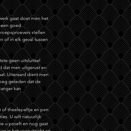
werk gaat doet men het
n een goed
roepsproevers stellen
n of in elk geval tussen
ste geen uitsluitsel
d dat men uitgerust en
t. Uiteraard dient men
oeg geleden dat de
langer kan
t of theelepeltje en pen
es. U wilt natuurlijk
die u proeft en nog gaat
ier in het vooruitzicht en