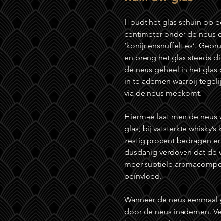
Houdt het glas schuin op e
centimeter onder de neus 
‘konijnensnuffeltjes’. Geb
en breng het glas steeds dic
de neus geheel in het gla
in te ademen waarbij tegeli
via de neus meekomt.
Hiermee laat men de neus 
glas; bij vatsterkte whisky’
zestig procent bedragen en
dusdanig verdoven dat de 
meer subtiele aromacompo
beïnvloed.
Wanneer de neus eenmaal 
door de neus inademen. Ver