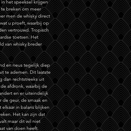
n het speeksel krijgen
en te breken om meer
er men de whisky direct
wat u proeft, waarbij op
den vertrouwd. Tropisch
 aardse toetsen. Het
ld van whisky breder
d en neus tegelijk diep
it te ademen. Dit laatste
 dan rechtstreeks uit
 de afdronk, waarbij de
ndert en er uiteindelijk
er de geur, de smaak en
elkaar in balans blijken
ken. Het kan zijn dat
lt maar dit wil niet
aat van doen heeft.