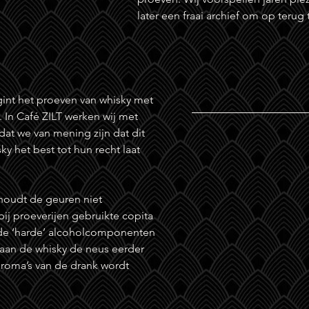
later een fraai archief om op terug 
gint het proeven van whisky met
. In Café ZILT werken wij met
dat we van mening zijn dat dit
y het best tot hun recht laat
oudt de geuren niet
ij proeverijen gebruikte copita
 de ‘harde’ alcoholcomponenten
 aan de whisky de neus eerder
aroma’s van de drank wordt