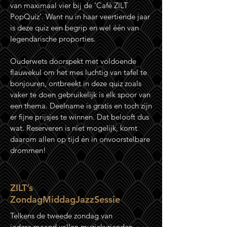
van maximaal vier bij de ‘Café ZILT
PopQuiz’. Want nu in haar veertiende jaar
is deze quiz een begrip en wel één van
legendarische proporties.
Ouderwets doorspekt met voldoende
flauwekul om het mes luchtig van tafel te
bonjouren, ontbreekt in deze quiz zoals
vaker te doen gebruikelijk is elk spoor van
een thema. Deelname is gratis en toch zijn
er fijne prijsjes te winnen. Dat belooft dus
wat. Reserveren is niet mogelijk, komt
daarom allen op tijd én in onvoorstelbare
drommen!
ZILT’s
ZondagMiddagJazzSessie
Telkens de tweede zondag van
iedere maand vallen muziekvrienden