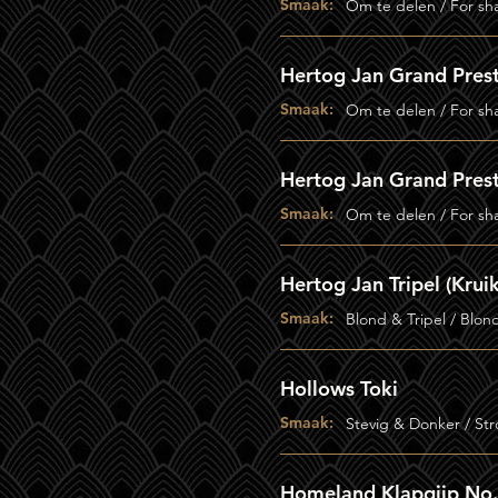
Smaak:
Om te delen / For sh
Hertog Jan Grand Pres
Smaak:
Om te delen / For sh
Hertog Jan Grand Prest
Smaak:
Om te delen / For sh
Hertog Jan Tripel (Kruik
Smaak:
Blond & Tripel / Blon
Hollows Toki
Smaak:
Stevig & Donker / St
Homeland Klapgijp No