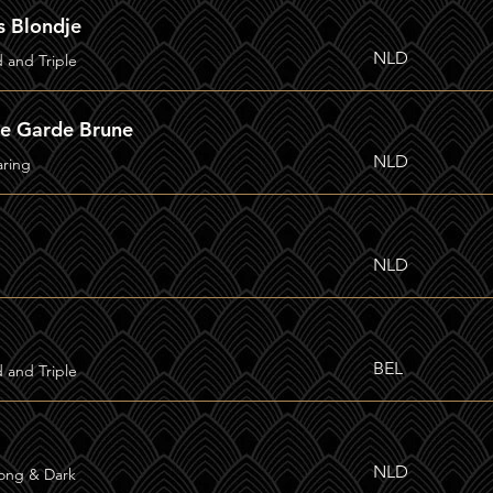
 Blondje
NLD
d and Triple
de Garde Brune
NLD
aring
NLD
BEL
d and Triple
NLD
rong & Dark