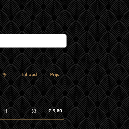
Inhoud
Prijs
c. %
€ 9,80
11
33