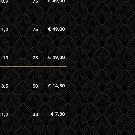
€ 49,00
10,9
75
€ 49,00
11,2
75
€ 49,00
13
75
€ 14,80
8,5
50
€ 7,80
11,2
33