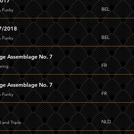
2017
BEL
& Funky
7/2018
BEL
& Funky
age Assemblage No. 7
FR
aring
age Assemblage No. 7
FR
& Funky
NLD
d and Triple