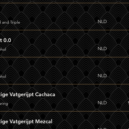
NLD
d and Triple
t 0.0
NLD
ohol
NLD
ohol
ige Vatgerijpt Cachaca
NLD
aring
ige Vatgerijpt Mezcal