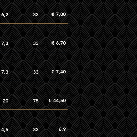
€ 7,00
6,2
33
€ 6,70
7,3
33
€ 7,40
7,3
33
€ 44,50
20
75
6,9
4,5
33