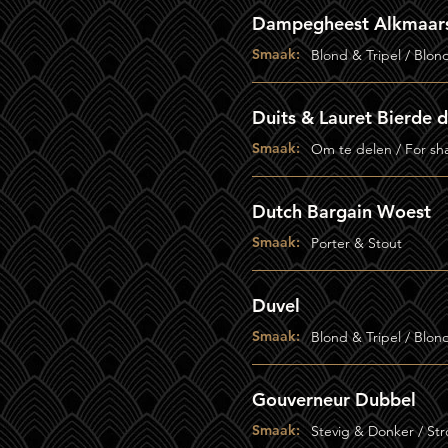
Dampegheest Alkmaars
Smaak:
Blond & Tripel / Blon
Duits & Lauret Bierde 
Smaak:
Om te delen / For sh
Dutch Bargain Woest
Smaak:
Porter & Stout
Duvel
Smaak:
Blond & Tripel / Blon
Gouverneur Dubbel
Smaak:
Stevig & Donker / St