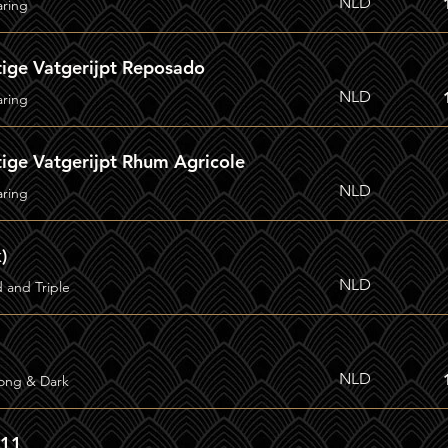
NLD
aring
tige Vatgerijpt Reposado
NLD
aring
ige Vatgerijpt Rhum Agricole
NLD
aring
)
NLD
d and Triple
NLD
rong & Dark
.11