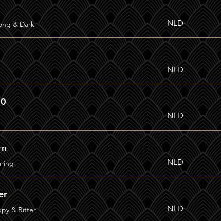
NLD
rong & Dark
NLD
50
NLD
rn
NLD
aring
er
NLD
ppy & Bitter