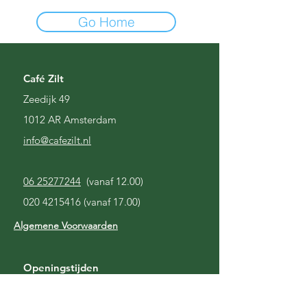
Go Home
Café Zilt
Zeedijk 49
1012 AR Amsterdam
i
nfo@cafezilt.nl
06 25277244
(vanaf 12.00)
020 4215416
(vanaf 17.00)
Algemene Voorwaarden
Openingstijden
Gesloten
Maandag