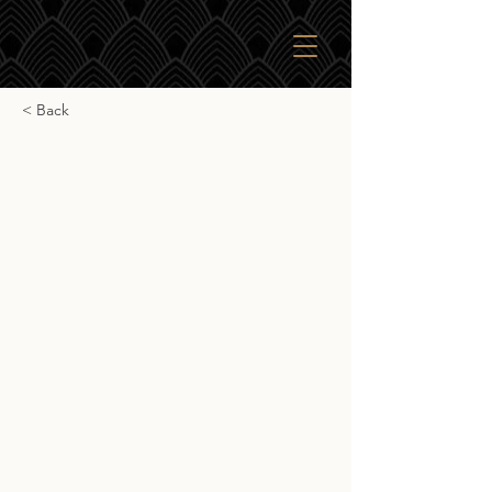
< Back
BenRiach 22yr Triple
Distilled
BenRiach 22yr Triple Distilled