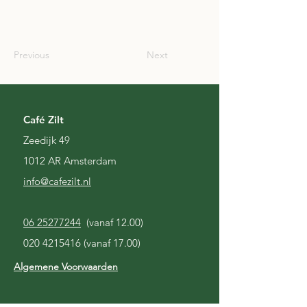
SCO
Previous
Next
Café Zilt
Zeedijk 49
1012 AR Amsterdam
i
nfo@cafezilt.nl
06 25277244
(vanaf 12.00)
020 4215416
(vanaf 17.00)
Algemene Voorwaarden