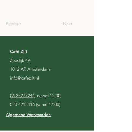
SCO
Previous
Next
Café Zilt
Zeedijk 49
1012 AR Amsterdam
i
nfo@cafezilt.nl
06 25277244
(vanaf 12.00)
020 4215416
(vanaf 17.00)
Algemene Voorwaarden