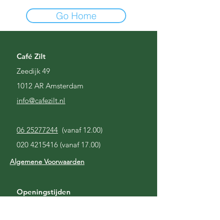
Go Home
Café Zilt
Zeedijk 49
1012 AR Amsterdam
i
nfo@cafezilt.nl
06 25277244
(vanaf 12.00)
020 4215416
(vanaf 17.00)
Algemene Voorwaarden
Openingstijden
Gesloten
Maandag