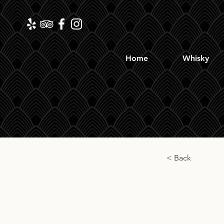
Home
Whisky
< Back
Càrn