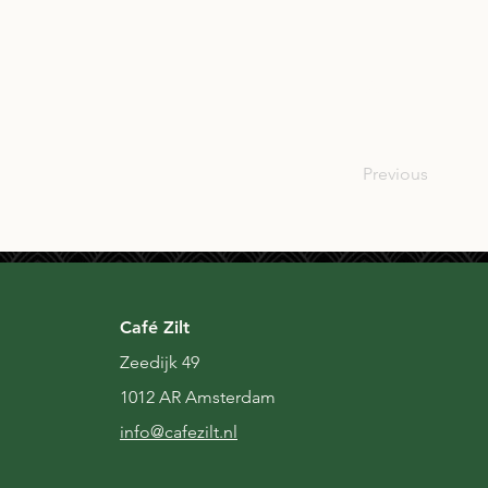
SCO
Previous
Café Zilt
Zeedijk 49
1012 AR Amsterdam
i
nfo@cafezilt.nl