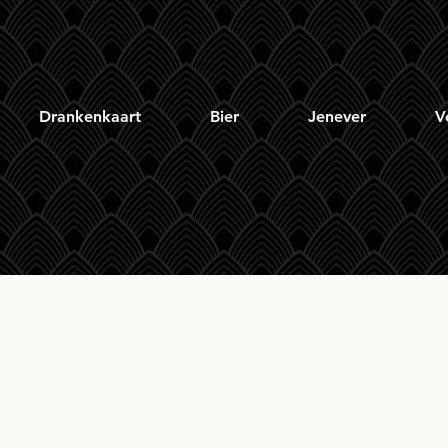
Drankenkaart
Bier
Jenever
V
 Mòr Williamson