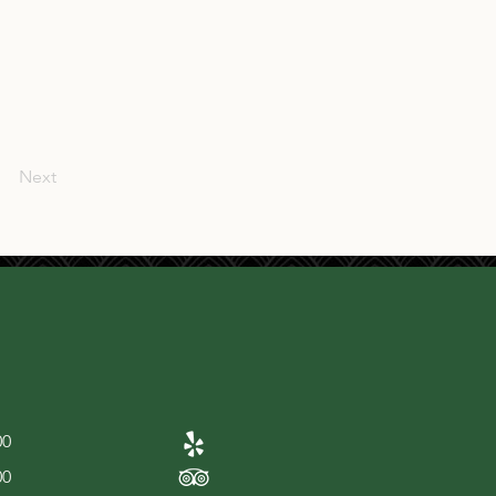
Next
00
00