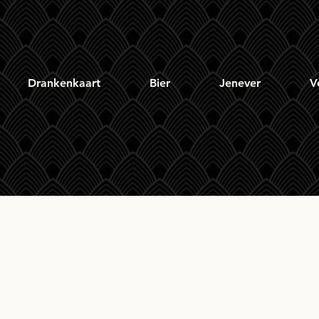
Drankenkaart
Bier
Jenever
V
nhead's 7 Stars Blen