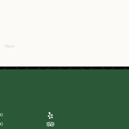
Next
00
00