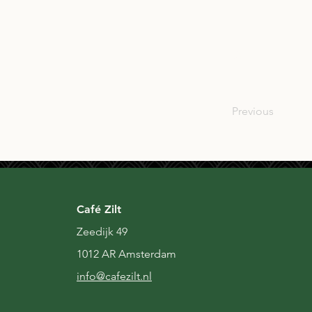
SCO
Previous
Café Zilt
Zeedijk 49
1012 AR Amsterdam
i
nfo@cafezilt.nl