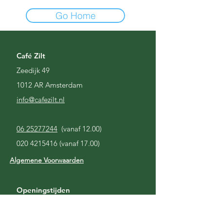
Go Home
Café Zilt
Zeedijk 49
1012 AR Amsterdam
i
nfo@cafezilt.nl
06 25277244
(vanaf 12.00)
020 4215416
(vanaf 17.00)
Algemene Voorwaarden
Openingstijden
Gesloten
Maandag