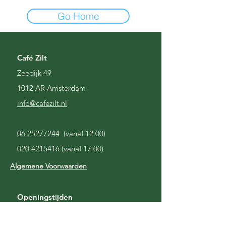
Go Home
Café Zilt
Zeedijk 49
1012 AR Amsterdam
i
nfo@cafezilt.nl
06 25277244
(vanaf 12.00)
020 4215416
(vanaf 17.00)
Algemene Voorwaarden
Openingstijden
Gesloten
Maandag