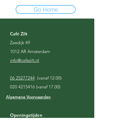
Go Home
Café Zilt
Zeedijk 49
1012 AR Amsterdam
i
nfo@cafezilt.nl
06 25277244
(vanaf 12.00)
020 4215416
(vanaf 17.00)
Algemene Voorwaarden
Openingstijden
Gesloten
Maandag