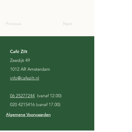
SCO
Previous
Next
Café Zilt
Zeedijk 49
1012 AR Amsterdam
i
nfo@cafezilt.nl
06 25277244
(vanaf 12.00)
020 4215416
(vanaf 17.00)
Algemene Voorwaarden