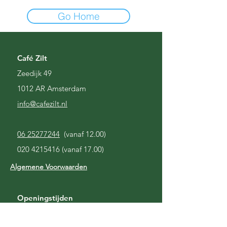
Go Home
Café Zilt
Zeedijk 49
1012 AR Amsterdam
i
nfo@cafezilt.nl
06 25277244
(vanaf 12.00)
020 4215416
(vanaf 17.00)
Algemene Voorwaarden
Openingstijden
Gesloten
Maandag