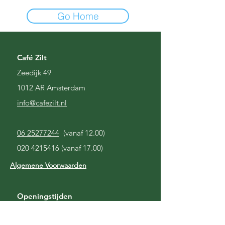
Go Home
Café Zilt
Zeedijk 49
1012 AR Amsterdam
i
nfo@cafezilt.nl
06 25277244
(vanaf 12.00)
020 4215416
(vanaf 17.00)
Algemene Voorwaarden
Openingstijden
Gesloten
Maandag