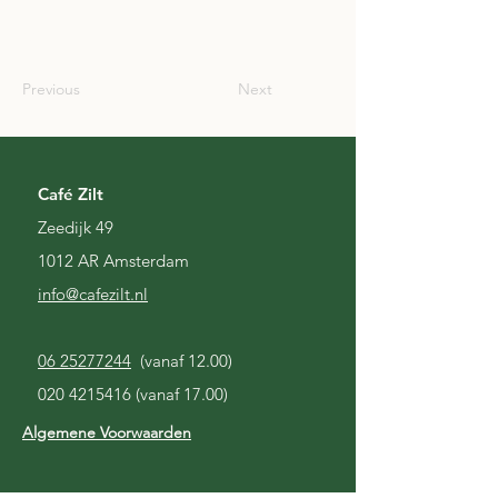
SCO
Previous
Next
Café Zilt
Zeedijk 49
1012 AR Amsterdam
i
nfo@cafezilt.nl
06 25277244
(vanaf 12.00)
020 4215416
(vanaf 17.00)
Algemene Voorwaarden