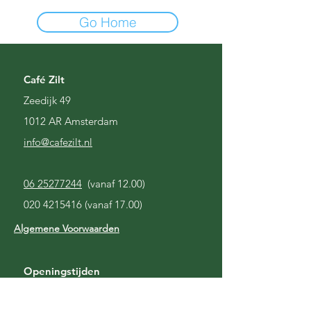
Go Home
Café Zilt
Zeedijk 49
1012 AR Amsterdam
i
nfo@cafezilt.nl
06 25277244
(vanaf 12.00)
020 4215416
(vanaf 17.00)
Algemene Voorwaarden
Openingstijden
Gesloten
Maandag