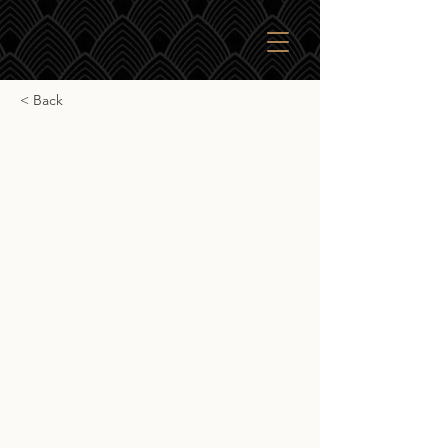
< Back
Kilkerran 8yr Bourban
Cask Strength
Kilkerran 8yr Bourban Cask Strength