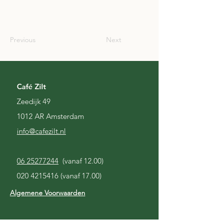
SCO
Previous
Next
Café Zilt
Zeedijk 49
1012 AR Amsterdam
i
nfo@cafezilt.nl
06 25277244
(vanaf 12.00)
020 4215416
(vanaf 17.00)
Algemene Voorwaarden