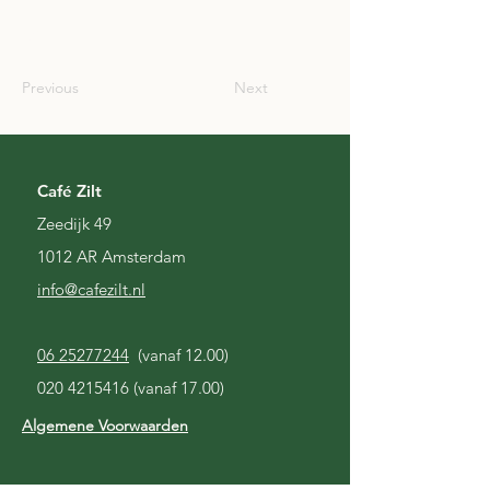
SCO
Previous
Next
Café Zilt
Zeedijk 49
1012 AR Amsterdam
i
nfo@cafezilt.nl
06 25277244
(vanaf 12.00)
020 4215416
(vanaf 17.00)
Algemene Voorwaarden