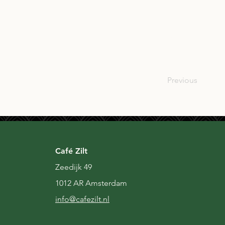
SCO
Previous
Café Zilt
Zeedijk 49
1012 AR Amsterdam
i
nfo@cafezilt.nl