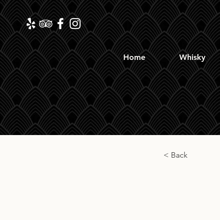
Home
Whisky
< Back
Laph