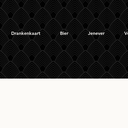
Drankenkaart
Bier
Jenever
V
roaig Quarter Cask