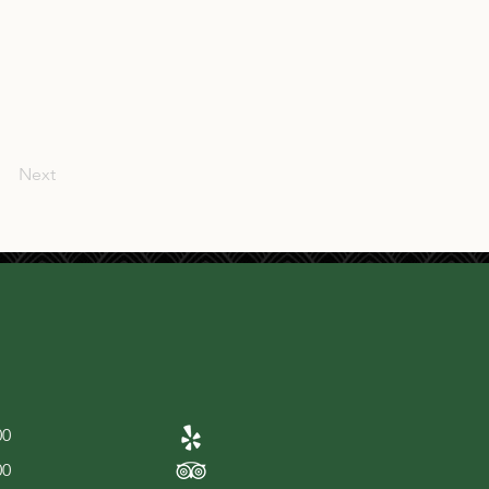
Next
00
00