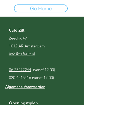
Go Home
Café Zilt
Zeedijk 49
1012 AR Amsterdam
i
nfo@cafezilt.nl
06 25277244
(vanaf 12.00)
020 4215416
(vanaf 17.00)
Algemene Voorwaarden
Openingstijden
Gesloten
Maandag