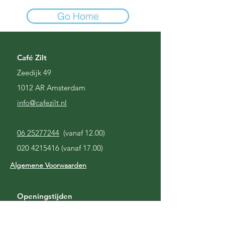
Go Home
Café Zilt
Zeedijk 49
1012 AR Amsterdam
i
nfo@cafezilt.nl
06 25277244
(vanaf 12.00)
020 4215416
(vanaf 17.00)
Algemene Voorwaarden
Openingstijden
Gesloten
Maandag