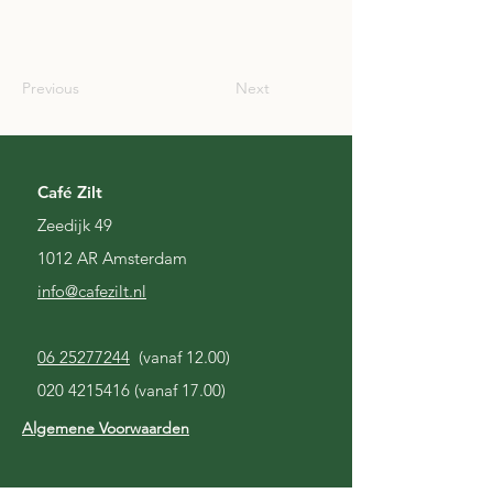
SCO
Previous
Next
Café Zilt
Zeedijk 49
1012 AR Amsterdam
i
nfo@cafezilt.nl
06 25277244
(vanaf 12.00)
020 4215416
(vanaf 17.00)
Algemene Voorwaarden