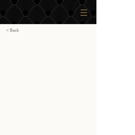
< Back
Saburomaru IV 'The
Emperor'
Saburomaru Emporor