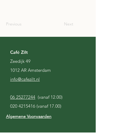
JPN
Previous
Next
Café Zilt
Zeedijk 49
1012 AR Amsterdam
i
nfo@cafezilt.nl
06 25277244
(vanaf 12.00)
020 4215416
(vanaf 17.00)
Algemene Voorwaarden