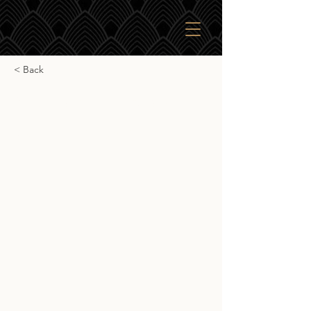
< Back
Saburomaru Hierophant
Saburomaru Hierophant