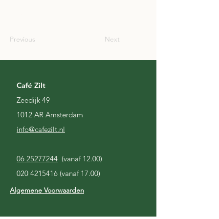
JPN
Previous
Next
Café Zilt
Zeedijk 49
1012 AR Amsterdam
i
nfo@cafezilt.nl
06 25277244
(vanaf 12.00)
020 4215416
(vanaf 17.00)
Algemene Voorwaarden