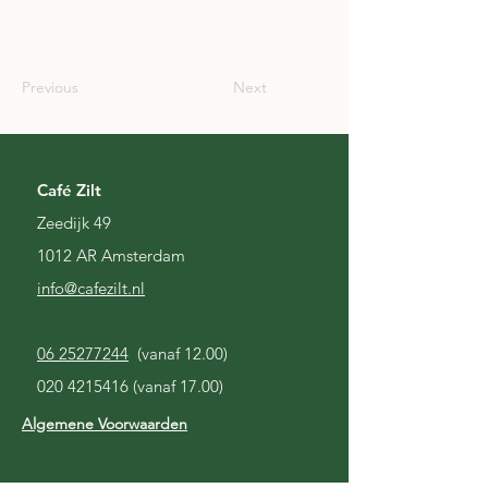
SCO
Previous
Next
Café Zilt
Zeedijk 49
1012 AR Amsterdam
i
nfo@cafezilt.nl
06 25277244
(vanaf 12.00)
020 4215416
(vanaf 17.00)
Algemene Voorwaarden