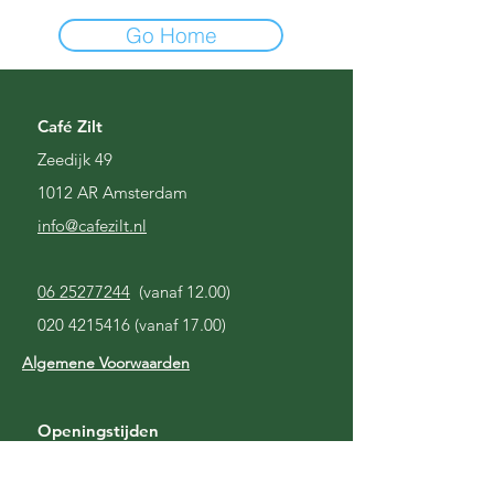
Go Home
Café Zilt
Zeedijk 49
1012 AR Amsterdam
i
nfo@cafezilt.nl
06 25277244
(vanaf 12.00)
020 4215416
(vanaf 17.00)
Algemene Voorwaarden
Openingstijden
Gesloten
Maandag