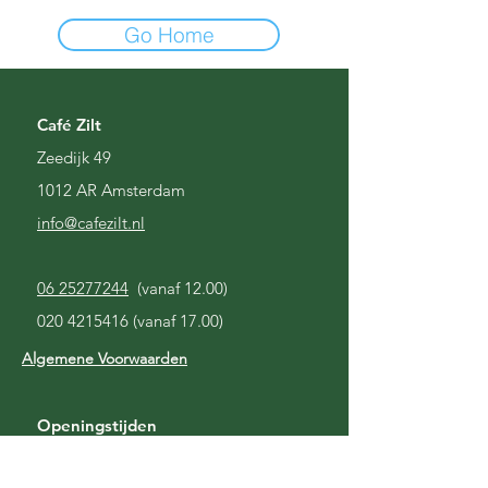
Go Home
Café Zilt
Zeedijk 49
1012 AR Amsterdam
i
nfo@cafezilt.nl
06 25277244
(vanaf 12.00)
020 4215416
(vanaf 17.00)
Algemene Voorwaarden
Openingstijden
Gesloten
Maandag