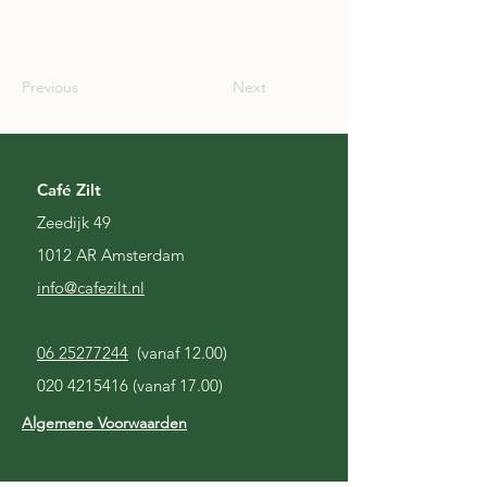
AUS
Previous
Next
Café Zilt
Zeedijk 49
1012 AR Amsterdam
i
nfo@cafezilt.nl
06 25277244
(vanaf 12.00)
020 4215416
(vanaf 17.00)
Algemene Voorwaarden