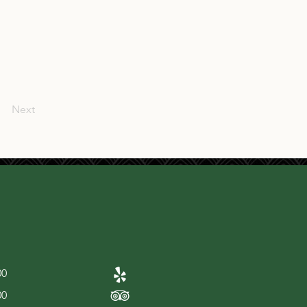
Next
00
00