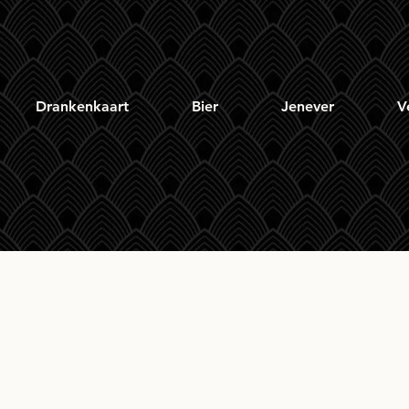
Drankenkaart
Bier
Jenever
V
hu Batch Strength