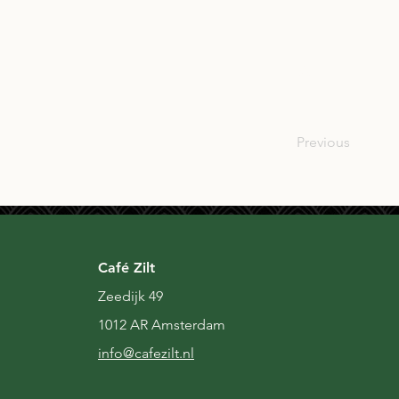
SCO
Previous
Café Zilt
Zeedijk 49
1012 AR Amsterdam
i
nfo@cafezilt.nl