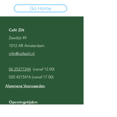
Go Home
Café Zilt
Zeedijk 49
1012 AR Amsterdam
i
nfo@cafezilt.nl
06 25277244
(vanaf 12.00)
020 4215416
(vanaf 17.00)
Algemene Voorwaarden
Openingstijden
Gesloten
Maandag