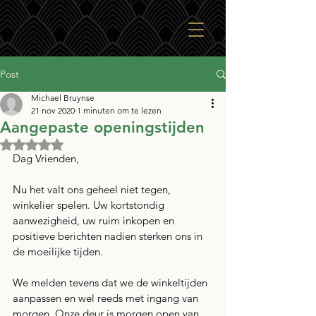
Post
Michael Bruynse
21 nov 2020
1 minuten om te lezen
Aangepaste openingstijden
Beoordeeld met NaN uit 5 sterren.
Dag Vrienden, 
Nu het valt ons geheel niet tegen, 
winkelier spelen. Uw kortstondig 
aanwezigheid, uw ruim inkopen en 
positieve berichten nadien sterken ons in 
de moeilijke tijden.
We melden tevens dat we de winkeltijden 
aanpassen en wel reeds met ingang van 
morgen. Onze deur is morgen open van 