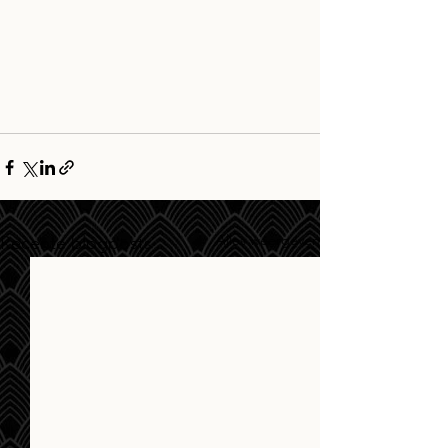
Alles weergeven
Recente blogposts