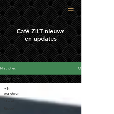
Café ZILT nieuws
en updates
Nieuwtjes
Whisky
Alle
berichten
Muziek
Bieren