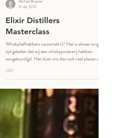
Michael Bruynse
21 okt 2025
Elixir Distillers
Masterclass
Whiskyliefhebbers verzamelt U! Het is alweer enige
tijd geleden dat wij een whiskyproeverij hebben
aangekondigd. Het doet ons dan ook veel plezier u
voor een heuse 'Masterclass' te mogen uitnodigen.
Op zondag 2 november om 18:00 presenteert
Mathieu Aliche van Elixir Distillers een bijzondere
proeverij dat meerdere merken omvat. Voor slechts
€42,- schenken wij u een zestal fantastische
whisky's uit met daarbij, zoals u van ons gewend
bent, ruim voldoende begeleidende hapjes o