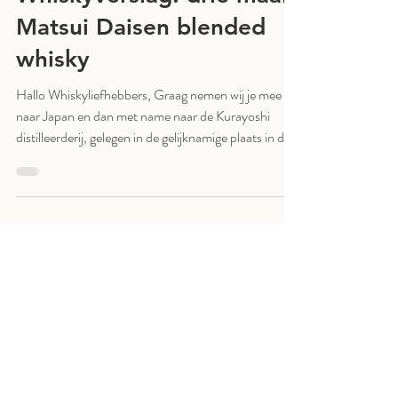
Whiskyverslag: drie maal
Matsui Daisen blended
whisky
Hallo Whiskyliefhebbers, Graag nemen wij je mee
naar Japan en dan met name naar de Kurayoshi
distilleerderij, gelegen in de gelijknamige plaats in de
Tottori prefectuur. De distilleerderij is gebouwd op
een uitloper van Mount Daisen, een slapende
vulkaan. Het gebied staat bekend om haar ongerepte
natuur, zware sneeuwval en door vulkanisch
gesteente gefiltreerd water. De ligging aan de kant
van de Japanse zee zorgt voor hete zomers en zeer
koude winters waardoor de vaten waari