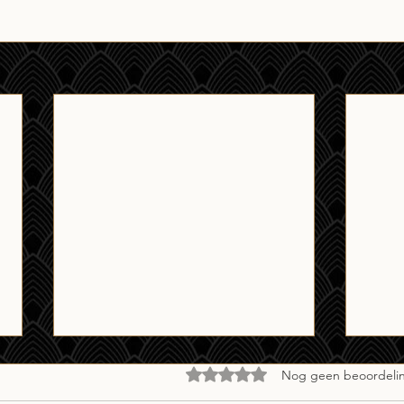
Beoordeeld met 0 uit 5 sterren.
Nog geen beoordeli