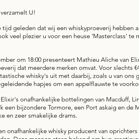
 uit 5 sterren.
 verzamelt U!
e tijd geleden dat wij een whiskyproeverij hebben 
ok veel plezier u voor een heuse 'Masterclass' te
ber om 18:00 presenteert Mathieu Aliche van Elixir
everij dat meerdere merken omvat. Voor slechts €
ntastische whisky's uit met daarbij, zoals u van ons
geleidende hapjes om een appelflauwte te voork
 Elixir's onafhankelijke bottelingen van Macduff, L
k een bijzondere Tormore, een Port askaig en de M
ke en zeer smakelijke drams.
s een onafhankelijke whisky producent van oprichters 