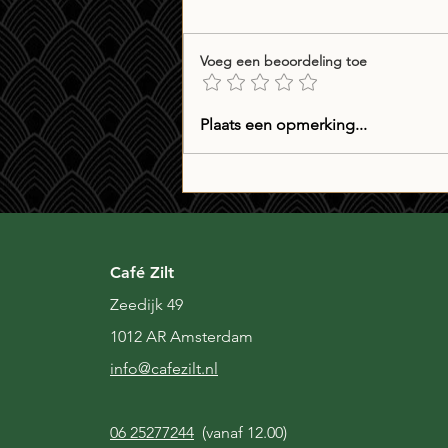
Voeg een beoordeling toe
Whiskyverslag: drie maal
Plaats een opmerking...
Matsui Daisen blended
whisky
Café Zilt
Zeedijk 49
1012 AR Amsterdam
i
nfo@cafezilt.nl
06 25277244
(vanaf 12.00)