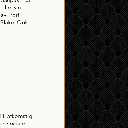
 aanpak met 
ille van 
lay, Port 
 Blake. Ook 
jk afkomstig 
en sociale 