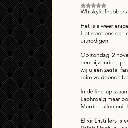
Beoordeeld met NaN
Whiskyliefhebbers
Het is alweer enig
Het doet ons dan o
uitnodigen. 
Op zondag  2 novem
een bijzondere pro
wij u een zestal fa
ruim voldoende be
In de line-up staan
Laphroaig maar oo
Murder; allen unie
Elixir Distillers i