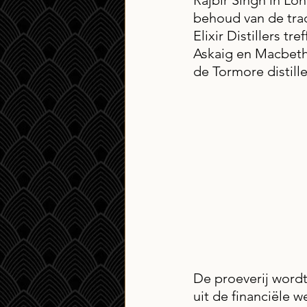
Rajbir Singh in L
behoud van de trad
Elixir Distillers tr
Askaig en Macbeth,
de Tormore distille
De proeverij word
uit de financiële w