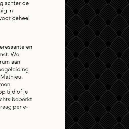
ng achter de 
ig in 
 voor geheel 
teressante en 
mst. We 
rum aan 
begeleiding 
 Mathieu. 
mmen 
 tijd of je 
lechts beperkt 
graag per e-