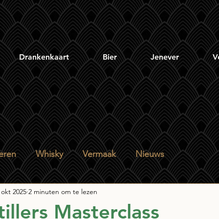
Drankenkaart
Bier
Jenever
V
eren
Whisky
Vermaak
Nieuws
 okt 2025
2 minuten om te lezen
stillers Masterclass