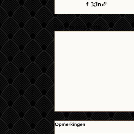
Recente blogposts
Opmerkingen