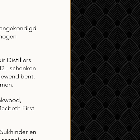
aangekondigd. 
 mogen 
 Distillers 
42,- schenken 
 gewend bent, 
omen. 
inkwood, 
acbeth First 
Sukhinder en 