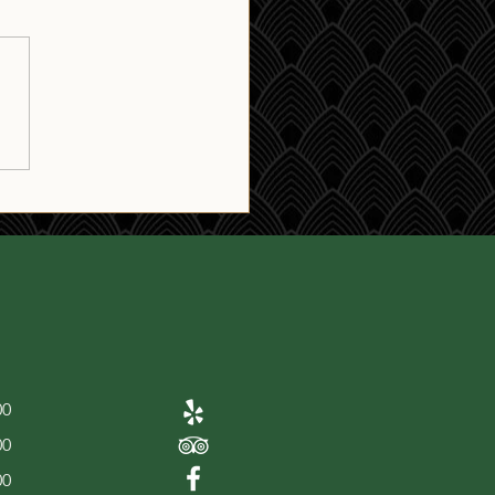
kyverslag nummer
ntien: Arran Sherry Cask
00
00
00