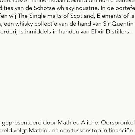
onden. Deze mannen staan bekend om hun creatieve
ities van de Schotse whiskyindustrie. In de portefeu
effen wij The Single malts of Scotland, Elements of Is
 een whisky collectie van de hand van Sir Quentin
erderij is inmiddels in handen van Elixir Distillers.
t gepresenteerd door Mathieu Aliche. Oorspronkeli
ereld volgt Mathieu na een tussenstop in financiën 