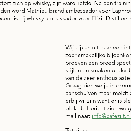
stort zich op whisky, zijn ware liefde. Na een traini
onden word Mathieu brand ambassador voor Laphroa
ecent is hij whisky ambassador voor Elixir Distillers
 
Wij kijken uit naar een in
zeer smakelijke bijeenko
proeven een breed spect
stijlen en smaken onder 
van de zeer enthousiaste
Graag zien we je in dro
aanschuiven maar meldt op
erbij wil zijn want er is s
plek. Je bericht zien we 
mail naar: 
info@cafezilt.nl
Tot ziens.