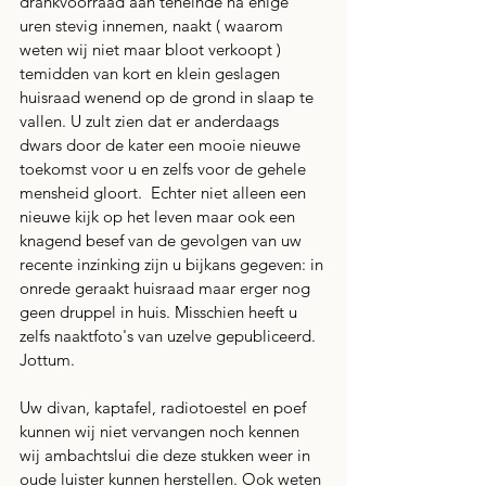
drankvoorraad aan teneinde na enige 
uren stevig innemen, naakt ( waarom 
weten wij niet maar bloot verkoopt ) 
temidden van kort en klein geslagen 
huisraad wenend op de grond in slaap te 
vallen. U zult zien dat er anderdaags 
dwars door de kater een mooie nieuwe 
toekomst voor u en zelfs voor de gehele 
mensheid gloort.  Echter niet alleen een 
nieuwe kijk op het leven maar ook een 
knagend besef van de gevolgen van uw 
recente inzinking zijn u bijkans gegeven: in 
onrede geraakt huisraad maar erger nog 
geen druppel in huis. Misschien heeft u 
zelfs naaktfoto's van uzelve gepubliceerd. 
Jottum.
Uw divan, kaptafel, radiotoestel en poef 
kunnen wij niet vervangen noch kennen 
wij ambachtslui die deze stukken weer in 
oude luister kunnen herstellen. Ook weten 