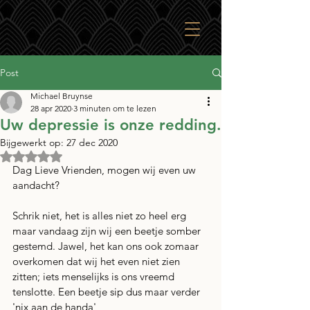
Post
Michael Bruynse
28 apr 2020
3 minuten om te lezen
Uw depressie is onze redding.
Bijgewerkt op:
27 dec 2020
Beoordeeld met NaN uit 5 sterren.
Dag Lieve Vrienden, mogen wij even uw 
aandacht? 
Schrik niet, het is alles niet zo heel erg 
maar vandaag zijn wij een beetje somber 
gestemd. Jawel, het kan ons ook zomaar 
overkomen dat wij het even niet zien 
zitten; iets menselijks is ons vreemd 
tenslotte. Een beetje sip dus maar verder 
'nix aan de handa'