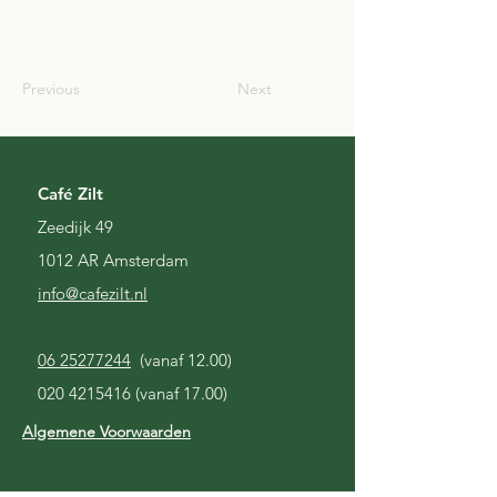
SCO
Previous
Next
Café Zilt
Zeedijk 49
1012 AR Amsterdam
i
nfo@cafezilt.nl
06 25277244
(vanaf 12.00)
020 4215416
(vanaf 17.00)
Algemene Voorwaarden