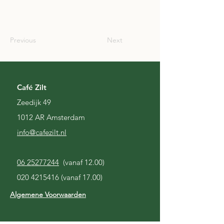
SCO
Previous
Next
Café Zilt
Zeedijk 49
1012 AR Amsterdam
i
nfo@cafezilt.nl
06 25277244
(vanaf 12.00)
020 4215416
(vanaf 17.00)
Algemene Voorwaarden