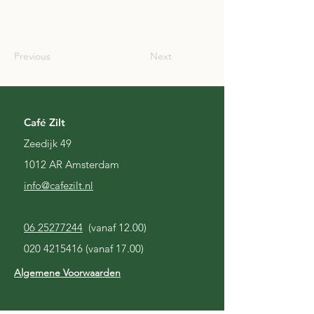
SCO
Previous
Next
Café Zilt
Zeedijk 49
1012 AR Amsterdam
i
nfo@cafezilt.nl
06 25277244
(vanaf 12.00)
020 4215416
(vanaf 17.00)
Algemene Voorwaarden